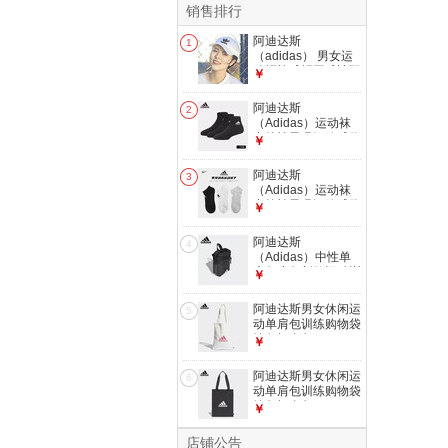
销售排行
阿迪达斯
1
（adidas） 男女运
动帽棒球帽网球遮阳
￥
帽子新款运动休闲鸭
舌帽跑步马拉松冬季
阿迪达斯
2
保暖 白色三叶草
（Adidas）运动袜
FJ2544
中筒袜子吸汗篮球跑
￥
步休闲男袜女袜 低
帮黑色E816232224
阿迪达斯
3
S【鞋码35-38】
（Adidas）运动袜
中筒袜子吸汗篮球跑
￥
步休闲男袜女袜 黑
白灰三双装DZ9400
阿迪达斯
4
XL【鞋码45-48】
（Adidas）中性单
肩包小包新款运动训
￥
练休闲斜挎包胸包
黑色FS0281 长宽
阿迪达斯男女休闲运
5
21*16cm
动单肩包训练购物袋
挎包帆布包GV0948
￥
32*41cm白色
GV0948 均码
阿迪达斯男女休闲运
6
动单肩包训练购物袋
挎包帆布包GV0948
￥
32*41cm黑色
GT4785 均码
店铺公告