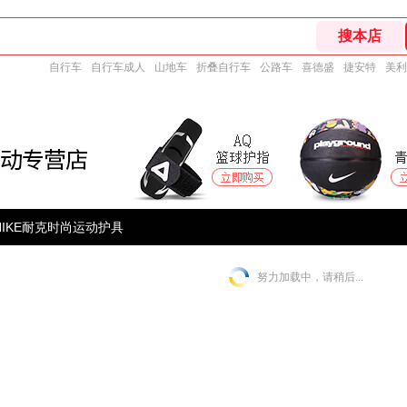
自行车
自行车成人
山地车
折叠自行车
公路车
喜德盛
捷安特
美利
NIKE耐克时尚运动护具
努力加载中，请稍后...