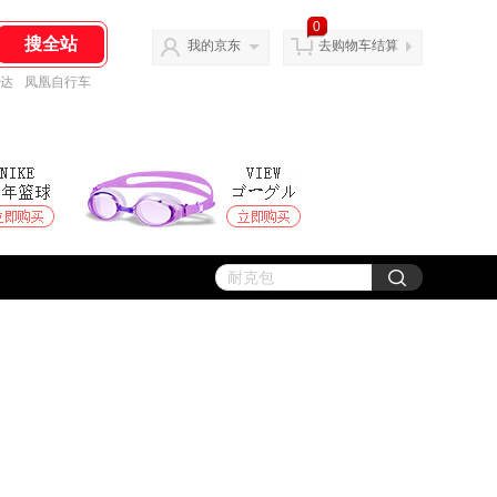
0
我的京东
去购物车结算
达
凤凰自行车