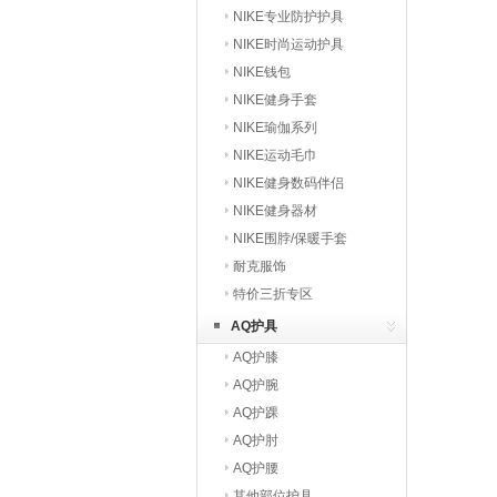
NIKE专业防护护具
NIKE时尚运动护具
NIKE钱包
NIKE健身手套
NIKE瑜伽系列
NIKE运动毛巾
NIKE健身数码伴侣
NIKE健身器材
NIKE围脖/保暖手套
耐克服饰
特价三折专区
AQ护具
AQ护膝
AQ护腕
AQ护踝
AQ护肘
AQ护腰
其他部位护具