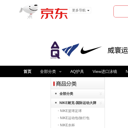
更多导航
服装城
食品
金融
首页
全部分类
AQ护具
View进口泳镜
全部分类
NIKE耐克-国际运动大牌
NIKE篮球足球
NIKE运动包/旅行包
NIKE水杯