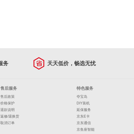
服务
天天低价，畅选无忧
售后服务
特色服务
售后政策
夺宝岛
价格保护
DIY装机
退款说明
延保服务
返修/退换货
京东E卡
取消订单
京东通信
京鱼座智能