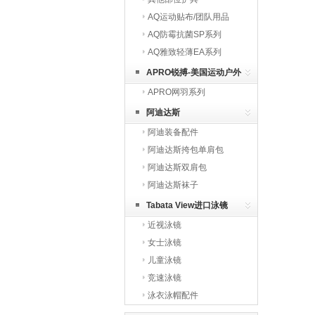
AQ运动贴布/团队用品
AQ防霉抗菌SP系列
AQ雅致轻薄EA系列
APRO锐搏-美国运动户外
APRO网羽系列
品牌
阿迪达斯
阿迪装备配件
阿迪达斯挎包单肩包
阿迪达斯双肩包
阿迪达斯袜子
Tabata View进口泳镜
近视泳镜
女士泳镜
儿童泳镜
竞速泳镜
泳衣泳帽配件